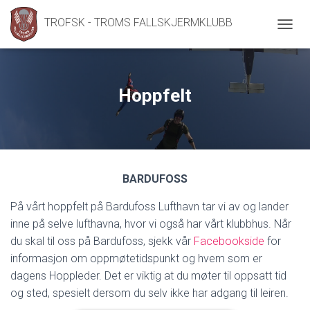
TROFSK - TROMS FALLSKJERMKLUBB
V
I
S
/
S
Hoppfelt
K
J
U
L
N
A
BARDUFOSS
V
I
På vårt hoppfelt på Bardufoss Lufthavn tar vi av og lander
G
A
inne på selve lufthavna, hvor vi også har vårt klubbhus. Når
S
du skal til oss på Bardufoss, sjekk vår
Facebookside
for
J
informasjon om oppmøtetidspunkt og hvem som er
O
N
dagens Hoppleder. Det er viktig at du møter til oppsatt tid
og sted, spesielt dersom du selv ikke har adgang til leiren.