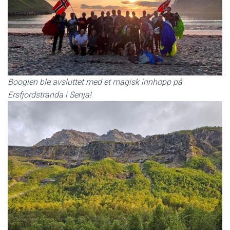
Boogien ble avsluttet med et magisk innhopp på
Ersfjordstranda i Senja!