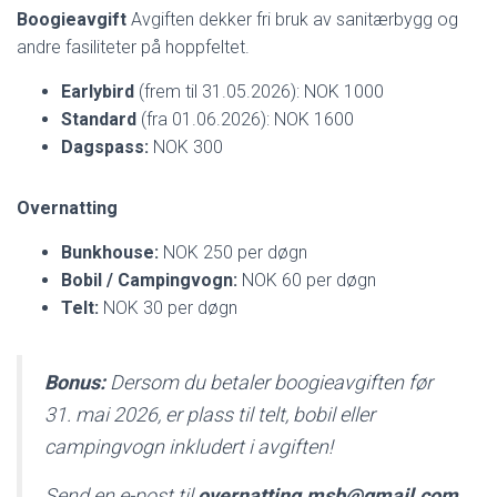
Boogieavgift
Avgiften dekker fri bruk av sanitærbygg og
andre fasiliteter på hoppfeltet.
Earlybird
(frem til 31.05.2026): NOK 1000
Standard
(fra 01.06.2026): NOK 1600
Dagspass:
NOK 300
Overnatting
Bunkhouse:
NOK 250 per døgn
Bobil / Campingvogn:
NOK 60 per døgn
Telt:
NOK 30 per døgn
Bonus:
Dersom du betaler boogieavgiften før
31. mai 2026, er plass til telt, bobil eller
campingvogn inkludert i avgiften!
Send en e-post til
overnatting.msb@gmail.com