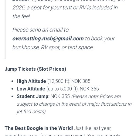
2026, a spot for your tent or RV is included in
the fee!
Please send an email to
overnatting.msb@gmail.com
to book your
bunkhouse, RV spot, or tent space.
Jump Tickets (Slot Prices)
High Altitude
(12,500 ft): NOK 385
Low Altitude
(up to 5,000 ft): NOK 365
Student Jump:
NOK 355
(Please note: Prices are
subject to change in the event of major fluctuations in
jet fuel costs).
The Best Boogie in the World!
Just like last year,
everything is set for an amazing event. You are warmly