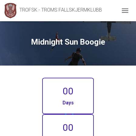
TROFSK - TROMS FALLSKJERMKLUBB
V
I
S
/
S
Midnight Sun Boogie
K
J
U
L
N
A
V
I
00
G
A
S
Days
J
O
N
00