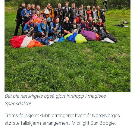
Det ble naturligvis også gjort innhopp i magiske
Spansdalen!
Troms fallskjermklubb arrangerer hvert år Nord-Norges
største fallskjerm-arrangement: Midnight Sun Boogie.