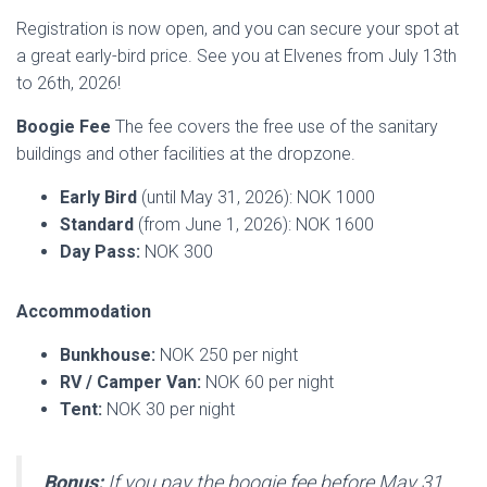
Registration is now open, and you can secure your spot at
a great early-bird price. See you at Elvenes from July 13th
to 26th, 2026!
Boogie Fee
The fee covers the free use of the sanitary
buildings and other facilities at the dropzone.
Early Bird
(until May 31, 2026): NOK 1000
Standard
(from June 1, 2026): NOK 1600
Day Pass:
NOK 300
Accommodation
Bunkhouse:
NOK 250 per night
RV / Camper Van:
NOK 60 per night
Tent:
NOK 30 per night
Bonus:
If you pay the boogie fee before May 31,